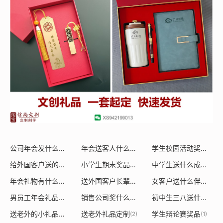
公司年会发什么礼品好?
年会送客人什么小礼品
学生校园活动奖品清单
(1)
(1)
给外国客户送的圣诞礼物有哪些
小学生期末奖品送什么好
中学生送什么成长礼物合适
(1)
(1)
年会礼物有什么礼品卡好看
送外国客户长辈礼物送什么好
女客户送什么伴手礼比较好
(1)
(1)
男员工年会礼品送什么合适
销售公司奖什么礼品好一点
初中生三八送什么礼物
(1)
(1)
送老外的小礼品什么合适
送老外礼品定制
学生辩论赛奖品
(4)
(2)
(1)