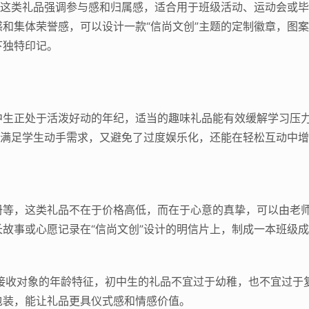
，这类礼品强调参与感和归属感，适合用于班级活动、运动会或
和集体荣誉感，可以设计一款“信尚文创”主题的定制徽章，图
下独特印记。
中生正处于活泼好动的年纪，适当的趣味礼品能有效缓解学习压
既满足学生动手需求，又避免了过度娱乐化，还能在轻松互动中
册等，这类礼品不在于价格高低，而在于心意的真挚，可以由老
故事或心愿记录在“信尚文创”设计的明信片上，制成一本班级
和接收对象的年龄特征，初中生的礼品不宜过于幼稚，也不宜过于
包装，能让礼品更具仪式感和情感价值。