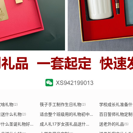
欢啥礼物
筷子手工制作生日礼物
学校成长礼准备什
(2)
(2)
日送什么礼物
适合整个班级用的礼物初中
百日誓师礼物定制
(2)
(2)
送外国客户什么圣诞礼物好
成人礼17岁女孩礼品送什么好
送老外的礼品
(2)
(2)
(5)