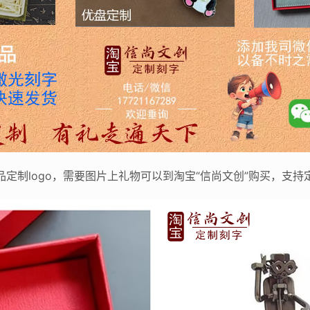
品定制logo，需要图片上礼物可以到淘宝“信尚文创”购买，支持