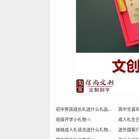
初中男孩成长礼送什么礼品合适
高中生喜
(2)
班级开学小礼物
成人礼生
(4)
妹妹成人礼适合送什么礼物给弟弟
(2)