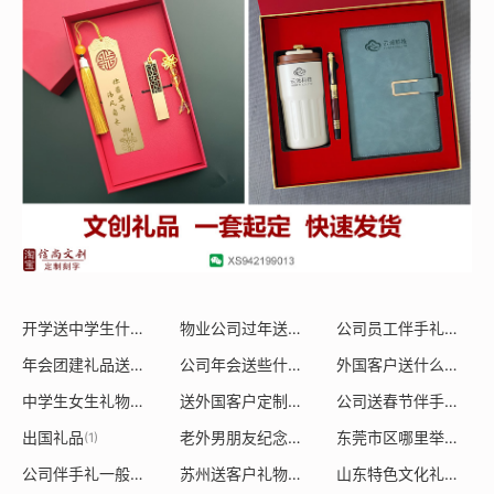
开学送中学生什么礼物
物业公司过年送业主什么礼物
公司员工伴手礼物
(1)
(1)
(0)
年会团建礼品送什么好
公司年会送些什么礼品好
外国客户送什么圣诞礼物给他
(0)
(1)
中学生女生礼物什么好
送外国客户定制礼物合适吗
公司送春节伴手礼送什么好一点
(1)
(1)
出国礼品
老外男朋友纪念品送什么
东莞市区哪里举办年会
(1)
(1)
公司伴手礼一般送什么
苏州送客户礼物什么好吃又实惠
山东特色文化礼品送老外
(1)
(1)