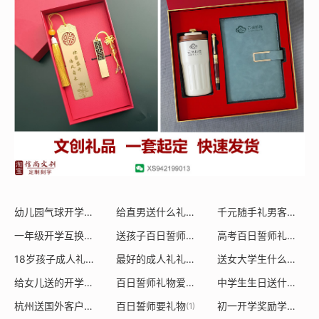
幼儿园气球开学礼品送什么好一点呢
给直男送什么礼物合适
千元随手礼男客户送什么比较好
(1)
(0)
一年级开学互换小礼物有哪些呢
送孩子百日誓师礼物
高考百日誓师礼物仪式感女生
(1)
(1)
18岁孩子成人礼该送什么礼品呢
最好的成人礼礼物
送女大学生什么礼物好
(1)
(0)
给女儿送的开学小礼物送什么合适
百日誓师礼物爱意表达什么
中学生生日送什么礼物合适
(0)
(0)
杭州送国外客户礼品的地方
百日誓师要礼物
初一开学奖励学生礼品有哪些
(1)
(1)