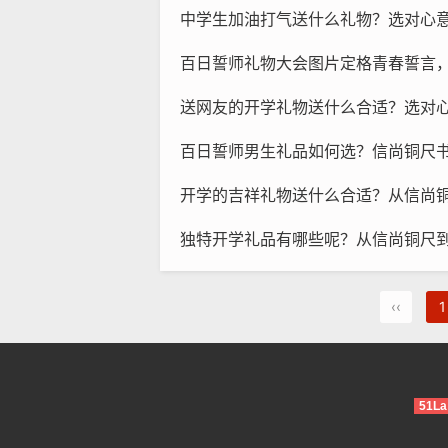
中学生加油打气送什么礼物？选对心意与创意，让鼓励
百日誓师礼物大会图片定格青春誓言，信尚文创
送网友的开学礼物送什么合适？选对心意与格调，让远程陪伴
百日誓师男生礼品如何选？信尚铜尺书签寄壮
开学的吉祥礼物送什么合适？从信尚铜尺到书签，助
独特开学礼品有哪些呢？从信尚铜尺到书签，
‹‹
1
51La