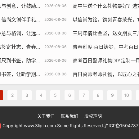
化作成长路上最暖的陪伴
高中生送个什么礼物最好？选对心意与
2026-08-06
伴手礼为冲刺加油鼓劲
以信尚为铭，镌刻青春荣光，18岁成人礼百日
2026-08-06
成为新学期最温暖的仪式感
2026-08-06
志，青春无悔赴考场
青春刻度·百日铸梦，中考百日誓师
2026-08-06
学子启智纳福步步高升
高考百日誓师礼物DIY定制—用信尚铜尺书
2026-08-06
让新学期的仪式感拉满
百日誓师老师礼物，以匠心之礼，镌刻
2026-08-06
2
3
4
5
6
7
8
9
10
关于我们
联系我们
版权声明
Copyright www.3lipin.com.Some Rights Reserved.沪ICP备150478