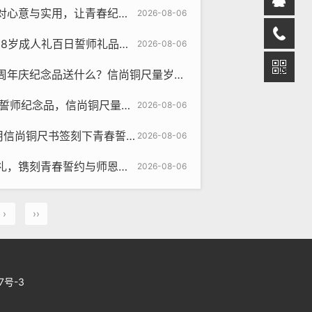
实用，让青春纪念品照亮成长路
2026-08-06
誓师礼品，一份承载三重寄望的成长信物
2026-08-06
三周年情比金坚，送女朋友三周年庆纪念品送什么？信尚铜尺量岁月，信尚书签锁初心
纪念品，信尚铜尺量出奋斗远方
2026-08-06
签刻下青春誓言，伴手礼传情励志冲刺
2026-08-06
青春誓约与师恩长存的永恒纪念
2026-08-06
›
››
77号-3