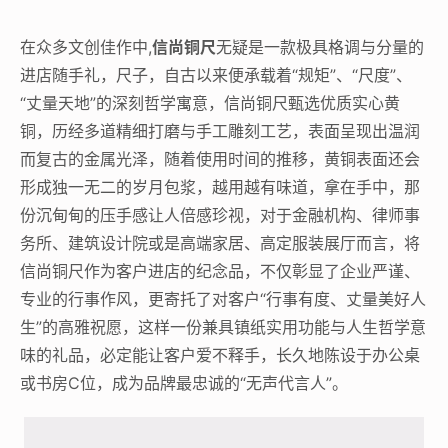
在众多文创佳作中,
信尚铜尺
无疑是一款极具格调与分量的
进店随手礼，尺子，自古以来便承载着“规矩”、“尺度”、
“丈量天地”的深刻哲学寓意，信尚铜尺甄选优质实心黄
铜，历经多道精细打磨与手工雕刻工艺，表面呈现出温润
而复古的金属光泽，随着使用时间的推移，黄铜表面还会
形成独一无二的岁月包浆，越用越有味道，拿在手中，那
份沉甸甸的压手感让人倍感珍视，对于金融机构、律师事
务所、建筑设计院或是高端家居、高定服装展厅而言，将
信尚铜尺作为客户进店的纪念品，不仅彰显了企业严谨、
专业的行事作风，更寄托了对客户“行事有度、丈量美好人
生”的高雅祝愿，这样一份兼具镇纸实用功能与人生哲学意
味的礼品，必定能让客户爱不释手，长久地陈设于办公桌
或书房C位，成为品牌最忠诚的“无声代言人”。