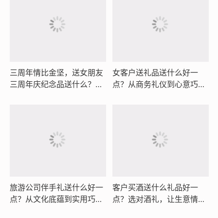
三周年情比金坚，送女朋友
女客户送礼品送什么好一
三周年庆纪念品送什么？信
点？从商务礼仪到心意巧
尚铜尺量岁月，信尚书签锁
思，这份选礼指南值得收藏
初心
旅游公司伴手礼送什么好一
客户买酒送什么礼品好一
点？从文化底蕴到实用巧
点？选对酒礼，让生意情谊
思，这份选礼指南让客户记
与心意都恰到好处