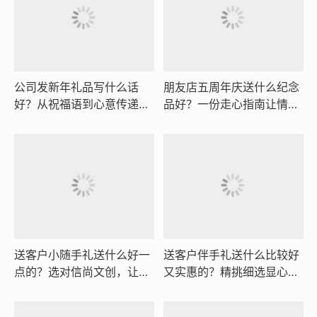
公司发新年礼品写什么话
朋友店五周年庆送什么纪念
好？从祝福语到心意传递，
品好？一份走心指南让情谊
让每一份礼物都承载温度与
与格调同在
归属感
送客户小随手礼送什么好一
送客户伴手礼送什么比较好
点的？选对信尚文创，让心
又实惠的？精挑细选显心
意与格调恰到好处
意，铜尺书签文创佳品让商
务情谊长久留存