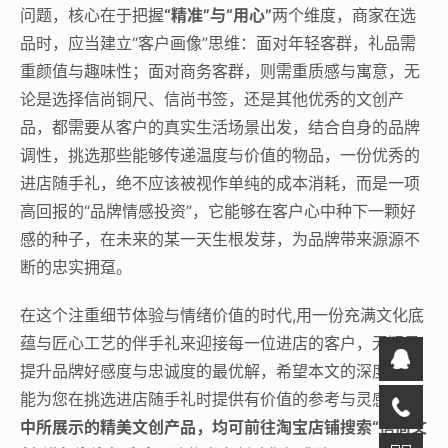
问题，核心在于把握
“精准”与“用心”
两个维度，商家在选
品时，应当建立“客户画像”思维：面对年轻客群，礼品需
重颜值与趣味性；面对商务客群，则需重质感与寓意，无
论是选择信尚铜尺、信尚书签，还是其他优秀的文创产
品，都需要从客户的真实生活场景出发，结合自身的品牌
调性，挑选那些能够传递温度与价值的物品，一份优秀的
进店随手礼，绝不应该被视作单纯的成本消耗，而是一项
高回报的“品牌情感投资”，它能够在客户心中种下一颗好
感的种子，在未来的某一天生根发芽，为品牌带来源源不
断的忠实拥趸。
在这个注重细节体验与情绪价值的时代,用一份充满文化底
蕴与匠心工艺的伴手礼来迎接每一位进店的客户，无疑是
提升品牌好感度与忠诚度的最优解，希望本文的深度解析
能为您在挑选进店随手礼时提供有价值的参考与灵感。
文
中所展示的精美文创产品，均可前往淘宝店铺搜索“信尚文