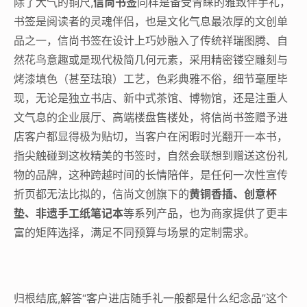
除了大气的铜尺,
信尚书签
同样是备受青睐的雅致伴手礼，
书签是阅读者的灵魂伴侣，也是文化气息最浓厚的文创单
品之一，信尚书签在设计上巧妙融入了传统祥瑞图腾、自
然花鸟意趣或是现代极简几何元素，采用精密镂空雕刻与
烤漆填色（甚至珐琅）工艺，色彩典雅不俗，细节毫厘毕
现，无论是独立书店、新中式茶馆、博物馆，还是注重人
文气息的企业展厅、高端楼盘售楼处，将信尚书签赠予进
店客户都显得极为贴切，当客户在闲暇时光翻开一本书，
指尖触碰到这枚精美的书签时，自然会联想到赠送这份礼
物的品牌，这种跨越时间的长情陪伴，是任何一次性宣传
折页都无法比拟的，信尚文创旗下的
黄铜香插、创意杯
垫、非遗手工纸笔记本
等系列产品，也为商家提供了更丰
富的矩阵选择，满足不同预算与场景的定制需求。
归根结底,解答“客户进店随手礼一般都是什么纪念品”这个