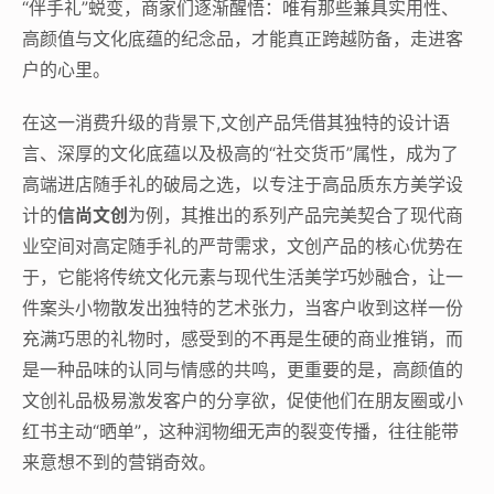
“伴手礼”蜕变，商家们逐渐醒悟：唯有那些兼具实用性、
高颜值与文化底蕴的纪念品，才能真正跨越防备，走进客
户的心里。
在这一消费升级的背景下,文创产品凭借其独特的设计语
言、深厚的文化底蕴以及极高的“社交货币”属性，成为了
高端进店随手礼的破局之选，以专注于高品质东方美学设
计的
信尚文创
为例，其推出的系列产品完美契合了现代商
业空间对高定随手礼的严苛需求，文创产品的核心优势在
于，它能将传统文化元素与现代生活美学巧妙融合，让一
件案头小物散发出独特的艺术张力，当客户收到这样一份
充满巧思的礼物时，感受到的不再是生硬的商业推销，而
是一种品味的认同与情感的共鸣，更重要的是，高颜值的
文创礼品极易激发客户的分享欲，促使他们在朋友圈或小
红书主动“晒单”，这种润物细无声的裂变传播，往往能带
来意想不到的营销奇效。