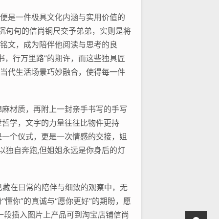
”便是一件极具文化内涵与实用价值的
把沉甸甸的信尚铜尺交予弟弟，实则是将
词铭文，成为陪伴他阅读与思考的良
书，行万里路”的期许，而这些独具匠
与当代生活场景巧妙融合，使得每一件
棉麻材质，再附上一封亲手书写的手写
世哲学，文字的力量往往比物件更持
是一个仪式，更是一次情感的交接，姐
以独自奔跑,但姐姐永远是你身后的灯
已藏在日常的陪伴与细致的观察中，无
懂你”的真诚与“愿你更好”的期盼，愿
一段插入图片上产品可到淘宝店铺信尚