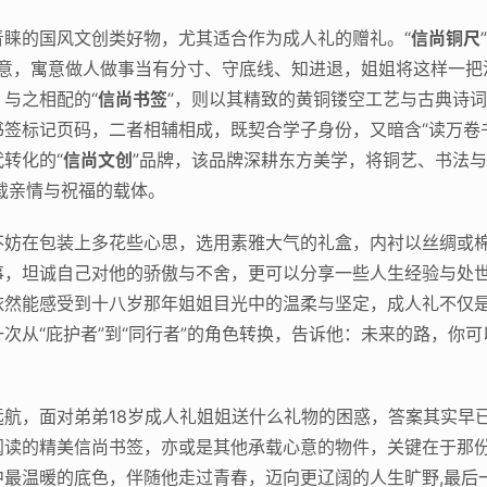
睐的国风文创类好物，尤其适合作为成人礼的赠礼。“
信尚铜尺
”之意，寓意做人做事当有分寸、守底线、知进退，姐姐将这样一
与之相配的“
信尚书签
”，则以其精致的黄铜镂空工艺与古典诗
签标记页码，二者相辅相成，既契合学子身份，又暗含“读万卷
转化的“
信尚文创
”品牌，该品牌深耕东方美学，将铜艺、书法
载亲情与祝福的载体。
不妨在包装上多花些心思，选用素雅大气的礼盒，内衬以丝绸或
事，坦诚自己对他的骄傲与不舍，更可以分享一些人生经验与处
依然能感受到十八岁那年姐姐目光中的温柔与坚定，成人礼不仅
次从“庇护者”到“同行者”的角色转换，告诉他：未来的路，你可
航，面对弟弟18岁成人礼姐姐送什么礼物的困惑，答案其实早
读的精美信尚书签，亦或是其他承载心意的物件，关键在于那份“
中最温暖的底色，伴随他走过青春，迈向更辽阔的人生旷野,最后