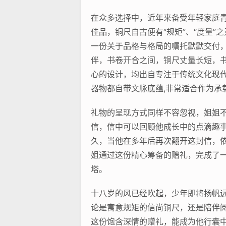
在众多选择中，近年来备受年轻家庭青
佳品，铜尺自古便有“规矩”、“度量
一份关于品格与格局的嘱托默默交付，
伴，书卷开合之间，铜尺丈量长短，书
心的设计，均出自专注于传统文化现代
器物都自带文脉底蕴,非常适合作为承
礼物的呈现方式同样不容忽视，姐姐
信，信中可以回顾他成长中的点滴趣
久，当他在多年后再次翻开这封信，
姐通过这份精心筹备的赠礼，完成了一
塔。
十八岁的风已经吹起，少年即将扬帆远
论是寓意规矩的信尚铜尺，还是陪伴阅
这份饱含深情的赠礼，能成为他行囊