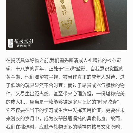
在揭晓具体好物之前,我们需先厘清成人礼赠礼的核心逻
辑，十八岁的青年，正处于“三观”塑形、自我意识觉醒的
黄金期，他们渴望被平视、被当作真正的成年人对待，过
于低幼的玩具显然不合时宜；而过于昂贵或老气横秋的物
件，又易生出距离感，甚至带来心理负担，一份堪称完美
的成人礼，应当是一枚能够锚定岁月记忆的“时光胶囊”，
它不仅要在当下的学习或生活中发挥实用价值，更要在未
来漫长的岁月中，成为长辈殷殷嘱托的具象化身，故而，
我们在挑选时，应赋予礼物更多的精神内核与文化隐喻，