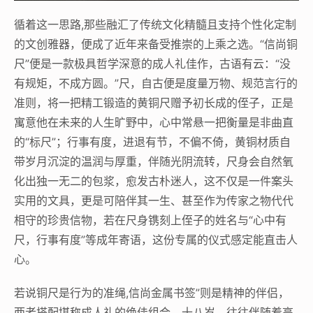
循着这一思路,那些融汇了传统文化精髓且支持个性化定制
的文创雅器，便成了近年来备受推崇的上乘之选。“信尚铜
尺”便是一款极具哲学深意的成人礼佳作，古语有云：“没
有规矩，不成方圆。”尺，自古便是度量万物、规范言行的
准则，将一把精工锻造的黄铜尺赠予初长成的侄子，正是
寓意他在未来的人生旷野中，心中常悬一把衡量是非曲直
的“标尺”；行事有度，进退有节，不偏不倚，黄铜材质自
带岁月沉淀的温润与厚重，伴随光阴流转，尺身会自然氧
化出独一无二的包浆，愈发古朴迷人，这不仅是一件案头
实用的文具，更是可陪伴其一生、甚至作为传家之物代代
相守的珍贵信物，若在尺身镌刻上侄子的姓名与“心中有
尺，行事有度”等成年寄语，这份专属的仪式感定能直击人
心。
若说铜尺是行为的准绳,信尚金属书签”则是精神的伴侣，
两者搭配堪称成人礼的绝佳组合，十八岁，往往伴随着高