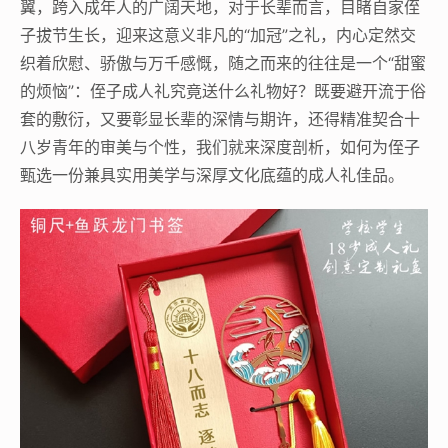
翼，跨入成年人的广阔天地，对于长辈而言，目睹自家侄
子拔节生长，迎来这意义非凡的“加冠”之礼，内心定然交
织着欣慰、骄傲与万千感慨，随之而来的往往是一个“甜蜜
的烦恼”：侄子成人礼究竟送什么礼物好？既要避开流于俗
套的敷衍，又要彰显长辈的深情与期许，还得精准契合十
八岁青年的审美与个性，我们就来深度剖析，如何为侄子
甄选一份兼具实用美学与深厚文化底蕴的成人礼佳品。