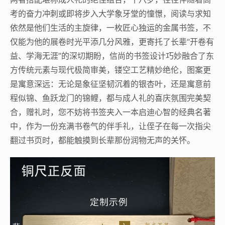
考的奋力冲刺或即将步入大学象牙堂的憧憬，阅读与求知
依然是他们生活的主旋律，一枚匠心独运的金属书签，不
仅能为他的展卷时光平添几分风雅，更寄托了长辈“开卷有
益、学海无涯”的深切期盼，信尚的书签设计巧妙融合了东
方传统元素与现代极简审美，镂空工艺精妙绝伦，图案更
是寓意深远：无论是象征坚韧沉着的银杏叶，还是寓意前
程似锦、鱼跃龙门的锦鲤，都与成人礼的喜庆氛围完美契
合，赠礼时，您不妨将书签夹入一本启迪心智的经典名著
中，作为一份充满书卷气的伴手礼，让侄子在每一次指尖
翻过书页时，都能触摸到长辈那份润物无声的关怀。