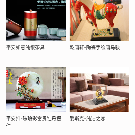
平安如意纯银茶具
乾唐轩-陶瓷手绘唐马骏
平安扣-珐琅彩富贵牡丹摆
爱斯克-纯洁之恋
件