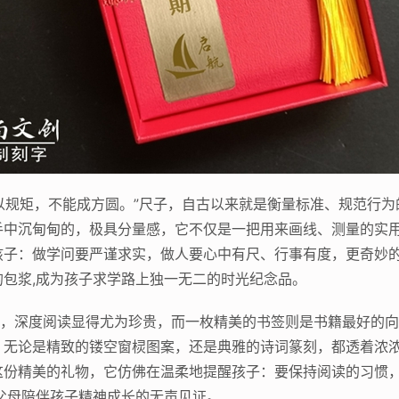
不以规矩，不能成方圆。”尺子，自古以来就是衡量标准、规范行
手中沉甸甸的，极具分量感，它不仅是一把用来画线、测量的实
孩子：做学问要严谨求实，做人要心中有尺、行事有度，更奇妙
包浆,成为孩子求学路上独一无二的时光纪念品。
下，深度阅读显得尤为珍贵，而一枚精美的书签则是书籍最好的
，无论是精致的镂空窗棂图案，还是典雅的诗词篆刻，都透着浓
这份精美的礼物，它仿佛在温柔地提醒孩子：要保持阅读的习惯
父母陪伴孩子精神成长的无声见证。