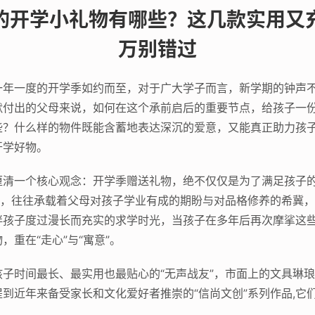
的开学小礼物有哪些？这几款实用又
万别错过
一年一度的开学季如约而至，对于广大学子而言，新学期的钟声
默付出的父母来说，如何在这个承前启后的重要节点，给孩子一
些？什么样的物件既能含蓄地表达深沉的爱意，又能真正助力孩
开学好物。
厘清一个核心观念：开学季赠送礼物，绝不仅仅是为了满足孩子
物，往往承载着父母对孩子学业有成的期盼与对品格修养的希冀
伴孩子度过漫长而充实的求学时光，当孩子在多年后再次摩挲这
重在“走心”与“寓意”。
子时间最长、最实用也最贴心的“无声战友”，市面上的文具琳
到近年来备受家长和文化爱好者推崇的“信尚文创”系列作品,它