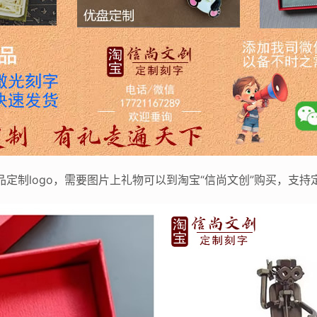
品定制logo，需要图片上礼物可以到淘宝“信尚文创”购买，支持