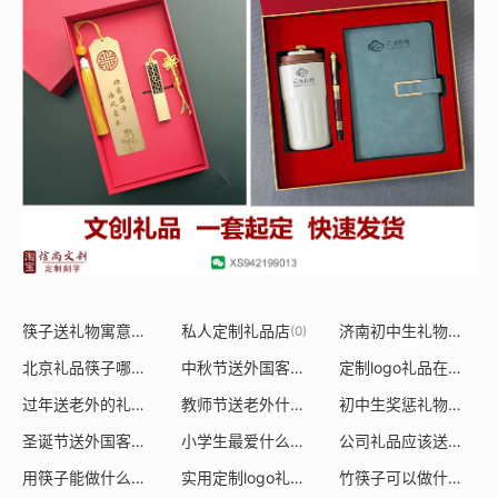
筷子送礼物寓意好吗
私人定制礼品店
济南初中生礼物送什么
(0)
(0)
北京礼品筷子哪里买的
中秋节送外国客户礼物好吗
定制logo礼品在哪里定制
(0)
(0)
过年送老外的礼品有哪些
教师节送老外什么礼品
初中生奖惩礼物送什么
(0)
(0)
圣诞节送外国客户礼物推荐理由
小学生最爱什么奖品作文
公司礼品应该送什么好
(0)
(0)
用筷子能做什么新年礼物
实用定制logo礼物
竹筷子可以做什么礼物呢
(0)
(0)