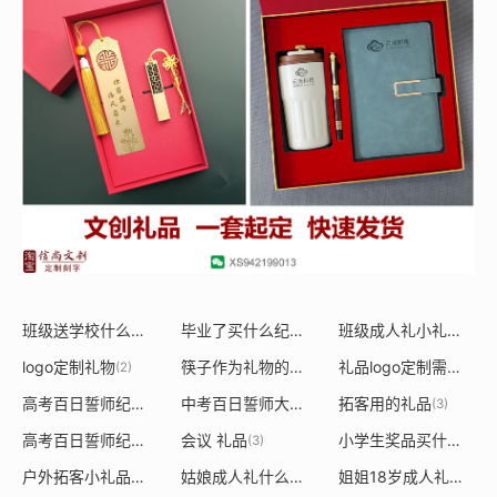
班级送学校什么礼物
毕业了买什么纪念品
班级成人礼小礼物送什么
(2)
(3)
logo定制礼物
筷子作为礼物的含义
礼品logo定制需要买什么机器
(2)
(2)
高考百日誓师纪念品定制
中考百日誓师大会纪念品定制
拓客用的礼品
(5)
(3)
(3)
高考百日誓师纪念品
会议 礼品
小学生奖品买什么好呢
(2)
(3)
户外拓客小礼品有什么
姑娘成人礼什么礼物合适
姐姐18岁成人礼应该送什么
(4)
(2)