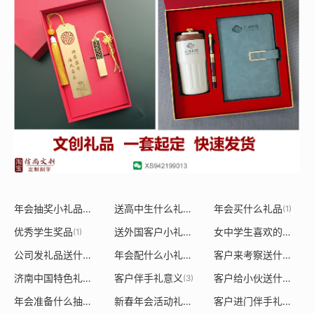
年会抽奖小礼品都有什么
送高中生什么礼物好
年会买什么礼品
(1)
(1)
(1)
优秀学生奖品
送外国客户小礼物贺卡怎么写祝福语
女中学生喜欢的礼物
(1)
(1)
(1)
公司发礼品送什么好一点
年会配什么小礼品最好
客户来考察送什么伴手礼
(1)
(1)
济南中国特色礼品送老外
客户伴手礼意义
客户给小伙送什么礼物好一点
(1)
(3)
年会准备什么抽奖礼品呢
新春年会活动礼品是什么
客户进门伴手礼送什么好一点
(1)
(1)