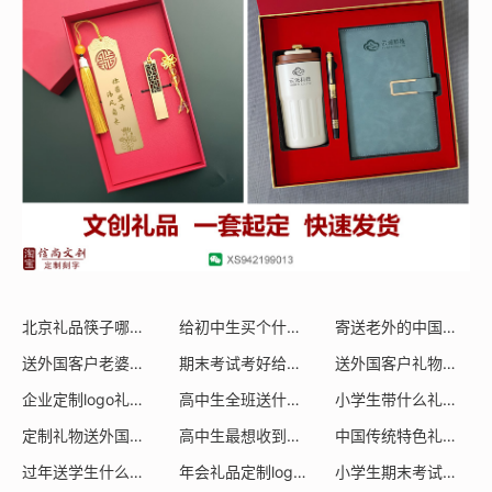
北京礼品筷子哪里买的
给初中生买个什么礼物
寄送老外的中国礼品有哪些
(0)
(0)
送外国客户老婆礼物怎么说
期末考试考好给什么礼物
送外国客户礼物写什么好
(0)
(0)
企业定制logo礼品送新员工入职礼品合法吗
高中生全班送什么礼物
小学生带什么礼物
(0)
(0)
(0)
定制礼物送外国客户上门写什么
高中生最想收到什么礼物
中国传统特色礼物筷子
(0)
(0)
过年送学生什么礼物小学生可以送
年会礼品定制logo办公礼物
小学生期末考试买什么礼物
(0)
(0)