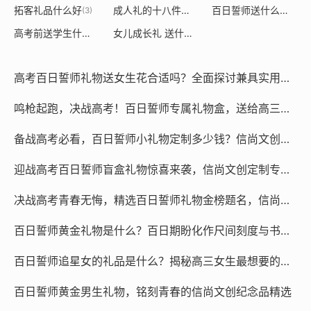
拓客礼品什么好
成人礼的十八件礼品是什么
百日誓师送什么礼品
(3)
(2)
(2)
高考前送学生什么礼物来鼓励他们
女儿成长礼 送什么礼物给她?
(2)
(3)
高考百日誓师礼物送女生花合适吗？全面探讨兼具实用与美好寓意的创意文创礼品推荐
鸣枪起跑，决战高考！百日誓师专属礼物盒，送给高三学子的破浪利剑与青春纪念
备战高考必看，百日誓师小礼物定制多少钱？信尚文创为您详细解答定制预算与精选推荐
迎战高考百日誓师盲盒礼物惊喜来袭，信尚文创定制专属纪念品，助力学子金榜题名圆梦！
决战高考青春无悔，精选百日誓师礼物金榜题名，信尚文创定制专属纪念助力高三学子圆梦
百日誓师黄金礼物是什么？百日期盼化作尺间刻度与书签墨香，伴学子破浪前行
百日誓师追星女的礼品是什么？揭秘高三女生最想要的应援式备考礼物清单
百日誓师黄金男生礼物，铭刻青春的信尚文创纪念品精选