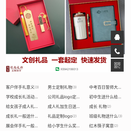
客户伴手礼意义
男士定制礼物
中考百日誓师大会纪念品定制
(3)
(3)
学校成长礼活动策划方案
公司礼品logo定制
初中生送什么给外婆
(2)
(2)
(2)
给女孩子成人礼送什么礼品好
成人礼加生日送什么礼品
成长 礼物
(2)
(2)
(2)
成长礼一般送什么礼物有意义
礼品定制logo
班级礼物送什么
(17)
(2)
(3)
展会伴手礼一般送什么
给小学生什么奖品好
红木筷子寓意
(4)
(2)
(2)