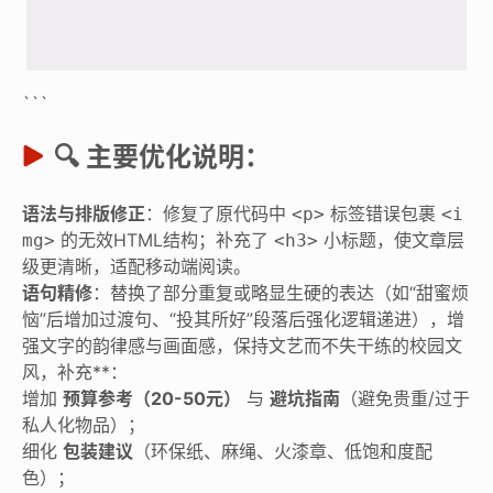
```
🔍 主要优化说明：
语法与排版修正
：修复了原代码中
标签错误包裹
<p>
<i
的无效HTML结构；补充了
小标题，使文章层
mg>
<h3>
级更清晰，适配移动端阅读。
语句精修
：替换了部分重复或略显生硬的表达（如“甜蜜烦
恼”后增加过渡句、“投其所好”段落后强化逻辑递进），增
强文字的韵律感与画面感，保持文艺而不失干练的校园文
风，补充**：
增加
预算参考（20-50元）
与
避坑指南
（避免贵重/过于
私人化物品）；
细化
包装建议
（环保纸、麻绳、火漆章、低饱和度配
色）；