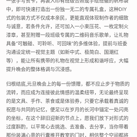
一张手写贺卡，再装入印有班级合照或手绘班徽的帆布袋
中，即可快速打造出一份独一无二的专属礼盒，这种DIY
式的包装方式不仅成本亲民，更能直观体现制作者的细致
与诚意，若条件允许，还可加入一小束压花、一枚定制火
漆章，甚至附赠一段班级专属的二维码音乐歌单，让礼物
具备“可触碰、可聆听、可回味”的多维体验，提前与班委
沟通设定统一视觉主题（如新中式、极简白、国潮红
等），能让所有携带的礼物在视觉上形成和谐呼应，大幅
提升晚会的整体格调与沉浸感。
归根结底,元旦晚会上的每一份馈赠，都不应止步于物质的
流转，而应成为连接彼此情感的温柔纽带，无论最终呈现
的是文具、手作、茶食或是体验券，只要它承载着真诚的
祝愿与共同的记忆，便足以在岁月的长河中锚定一处闪亮
的坐标，在这个辞旧迎新的节点上，愿我们放下对形式的
过度斟酌，以平常心去挑选、去准备、去分享，当你带着
那份装满心意的行囊推开教室的门时，相信整个空间都将