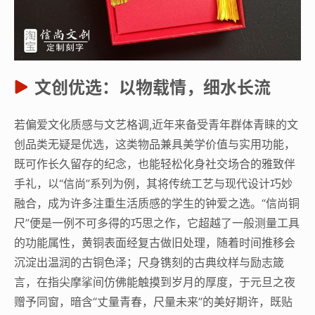
文创优选：以物载情，细水长流
若偏爱文化质感与文艺格调,近年来备受青年群体青睐的文
创品类无疑是优选，这类物品兼具美学价值与实用功能，
既可作长久留存的纪念，也能轻松化身社交场合的雅致伴
手礼，以“信尚”系列为例，其将传统工艺与现代设计巧妙
融合，成为许多注重生活质感的学生的钟爱之选。“信尚铜
尺”便是一例不可多得的巧思之作，它超越了一般测量工具
的功能属性，黄铜表面经复古做旧处理，随着时间推移会
沉淀出温润的古铜色泽；尺身镌刻的古典纹样与励志箴
言，在指尖摩挲间仿佛能触摸到岁月的厚度，于元旦之夜
赠予同窗，暗含“丈量青春，尺量未来”的美好期许，既贴