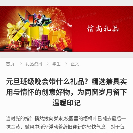
首页
礼品资讯
学生
正文



元旦班级晚会带什么礼品？精选兼具实
用与情怀的创意好物，为同窗岁月留下
温暖印记
当时光的指针悄然拨向岁末,校园里的梧桐叶已褪去最后一
抹金黄，微风中渐渐浮动着辞旧迎新的轻快气息，对于每