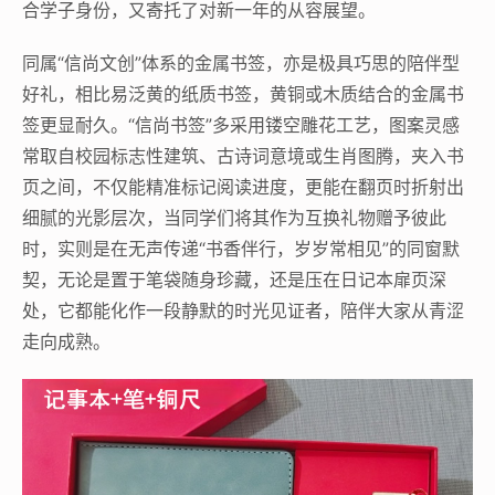
合学子身份，又寄托了对新一年的从容展望。
同属“信尚文创”体系的金属书签，亦是极具巧思的陪伴型
好礼，相比易泛黄的纸质书签，黄铜或木质结合的金属书
签更显耐久。“信尚书签”多采用镂空雕花工艺，图案灵感
常取自校园标志性建筑、古诗词意境或生肖图腾，夹入书
页之间，不仅能精准标记阅读进度，更能在翻页时折射出
细腻的光影层次，当同学们将其作为互换礼物赠予彼此
时，实则是在无声传递“书香伴行，岁岁常相见”的同窗默
契，无论是置于笔袋随身珍藏，还是压在日记本扉页深
处，它都能化作一段静默的时光见证者，陪伴大家从青涩
走向成熟。