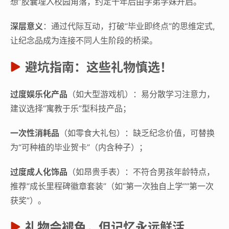
想”胶囊埋入校园角落，约定十年后由学弟学妹开启。
深层意义
：通过代际互动，打破“毕业即终点”的思维定式,
让纪念品成为连接不同人生阶段的桥梁。
避坑指南：这些礼物慎选！
过度娱乐化产品
（如大型游戏机）：易分散学习注意力，
建议选择“寓教于乐”型科技产品；
一次性消耗品
（如零食大礼包）：缺乏纪念价值，可替换
为“可种植的毕业贺卡”（内含种子）；
过度成人化饰品
（如昂贵手表）：不符合男孩年龄特点，
推荐“成长里程碑徽章套装”（如“第一次独自上学”“第一次
获奖”）。
礼物会褪色，但记忆永远鲜活