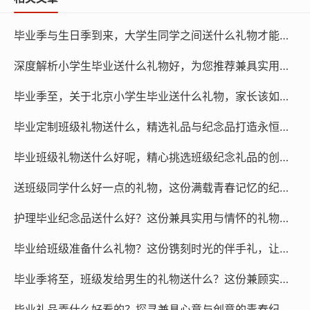
毕业季与生日季到来，大学生同学之间送什么礼物才能既有心意又有文化底蕴，让人爱不释手？
深度解析小学生毕业送什么礼物好，为您推荐兼具实用与文化底蕴的专属定制好礼！
毕业季至，关于北京小学生毕业送什么礼物，家长该如何挑选一份兼具文化底蕴的伴手礼？
毕业定制班级礼物送什么，精选礼品与纪念品打造永恒回忆
毕业班级礼物送什么好呢，精心挑选班级纪念礼品的创意与实用指南
送班级同学什么好一点的礼物，这份满载青春记忆的纪念品值得珍藏
护理毕业纪念品送什么好？这份兼具实用与情怀的礼物清单请查收
毕业给班级准备什么礼物？这份镌刻时光的伴手礼，让青春永不散场
毕业季将至，班级发给男生的礼物送什么？这份兼顾实用与情怀的青春纪念指南请查收
毕业礼品弄什么好看的？探寻兼具心意与创意的青春纪念，让同窗情谊长存岁月