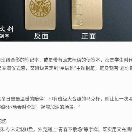
有班级合影的笔记本，或是带有励志标语的便签本，都是学生时代
用又充满仪式感，某班级曾定制“星辰班”主题钢笔，笔身刻有“愿
是冬日里最温暖的陪伴；印有班级大合照的马克杯，则让每一次
想起运动会时全班一起喊加油的场景。”
记忆
料存入定制U盘，外壳刻上“青春不散场”等字样，既实用又充