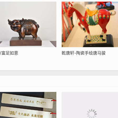
/富足如意
乾唐轩-陶瓷手绘唐马骏