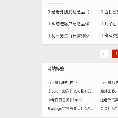
给老外朋友纪念品（给老外朋友纪念品送什么）
百日誓师需要送礼品吗女


纠结送客户纪念品伴手礼物送什么？这份有文化厚度的信尚文创清单请查收
儿子百日誓师礼物买


初三男生百日誓师家长送啥礼品？这份匠心之选让成长更有仪式感
班级交换新年礼品送什


‹‹
1
网站标签
百日誓师的礼物
百日誓师
(17)
成长礼一般送什么礼物有意义
给外国客
(13)
中考百日誓师礼物
送老外的
(10)
礼品logo定制需要买什么机器
会议礼品
(8)