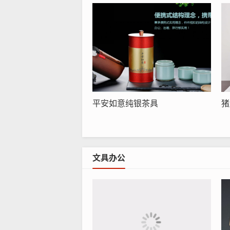
平安如意纯银茶具
猪
文具办公