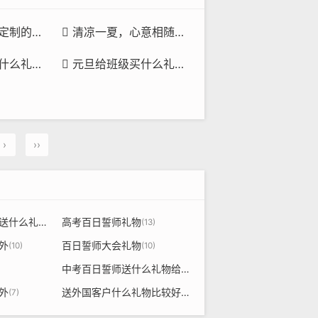
均已满足您的要求
清凉一夏，心意相随，夏日拓客送什么礼品才能让客户爱不释手？

签及信尚文创伴手礼或许是最佳答案
元旦给班级买什么礼物合适？以尺为礼，丈量时光与情谊的深度

›
››
中考百日誓师大会送什么礼物给学生
高考百日誓师礼物
(14)
(13)
外
百日誓师大会礼物
(10)
(10)
中考百日誓师送什么礼物给孩子
(9)
外
送外国客户什么礼物比较好
(7)
(7)