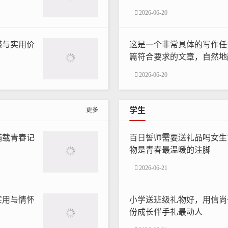
2026-06-20
感与实用价
这是一个非常具体的写作任
篇符合要求的文章，自然地
词，并确保内容丰富、有深
2026-06-20
学生
更多
满载青春记
百日誓师需要送礼品吗女生
物是青春最温暖的注脚
2026-06-21
实用与情怀
小学送班级礼物好，用信尚
份成长伴手礼最动人