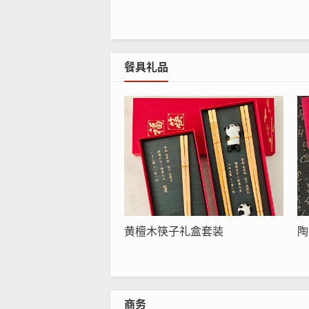
餐具礼品
黄檀木筷子礼盒套装
陶
商务