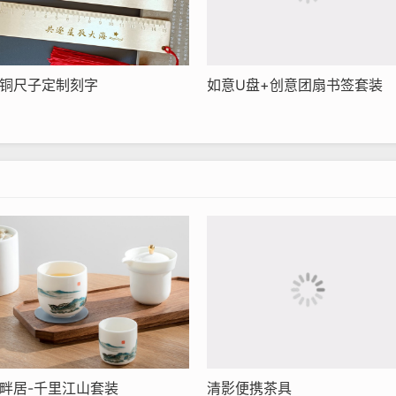
铜尺子定制刻字
如意U盘+创意团扇书签套装
畔居-千里江山套装
清影便携茶具