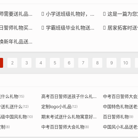
生？一份恰逢其时的礼物是青春最温暖的注脚
小学送班级礼物好，用信尚一诺为童年加冕，这份成长伴手礼最动人
这是一篇为您定制的文章，标题和内容


好，我赠尺与书签伴他奔赴人生关口
学霸班级毕业礼物送什么才能配得上那份滚烫的青春？别只会送相册了
居家拓客时送什么礼品？这份兼具文化质感与实用价值的信尚铜尺、信尚书


么？这份小心意，让同窗情谊有了大用处
2
3
4
5
6
7
8
9
10
送什么礼物
高考百日誓师送孩子什么礼物
(15)
(14)
户送礼送什么
定制logo小礼品
中国特色礼物送老
(12)
(12)
高级中国风礼物
期末考试送什么礼物寓意好
百日誓师礼物
(10)
(9)
(9)
定制
中考百日誓师大会礼物
中国风小礼品送老
(8)
(8)