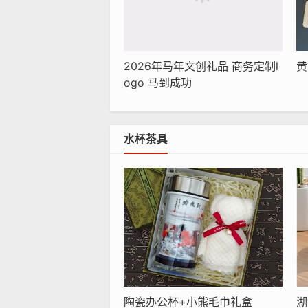
2026年马年文创礼品 商务定制l
黄
ogo 马到成功
水杯茶具
陶瓷办公杯+小熊毛巾礼盒
湖