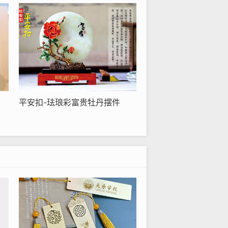
平安扣-珐琅彩富贵牡丹摆件