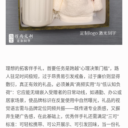
理想的拓客伴手礼，首要任务是跨越“心理决策门槛”，路
人驻足时间极短，过于昂贵易引发戒备，过于廉价则显得
敷衍，真正有效的礼品，必须兼具“高频实用”与“低认知负
荷”：它应能无缝嵌入受赠者的日常动线，如通勤、办公或
居家场景，使品牌标识在反复使用中自然曝光，礼品的视
觉语言需与品牌定位同频共振——既传递专业质感，又摒
弃生硬广告感，在此基础上，优秀伴手礼还需满足“三可”
标准：可轻松携带、可公开展示、可引发回味，当一份礼