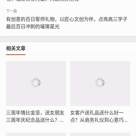
有创意的百日誓师礼物，以匠心文创为伴，点亮高三学子
最后百日冲刺的璀璨星光
相关文章
三周年情比金坚，送女朋友
女客户送礼品送什么好一
三周年庆纪念品送什么？信
点？从商务礼仪到心意巧
尚铜尺量岁月，信尚书签锁
思，这份选礼指南值得收藏
初心