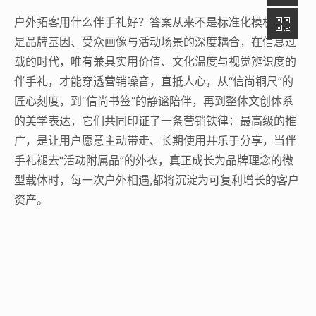
户外拓客用什么伴手礼好？答案从来不是标准化模板，而
是品牌基因、受众画像与活动场景的深度耦合，在信息过
载的时代，唯有兼具实用价值、文化温度与视觉辨识度的
伴手礼，才能穿透营销噪音，直抵人心，从“信尚铜尺”的
匠心刻度，到“信尚书签”的静谧陪伴，再到整体文创体系
的美学表达，它们共同印证了一条营销铁律：最高级的推
广，是让用户愿意主动带走、长期使用并乐于分享，当伴
手礼褪去“活动附属品”的外衣，真正成长为品牌理念的微
型载体时，每一次户外相遇,都将沉淀为可复利增长的客户
资产。