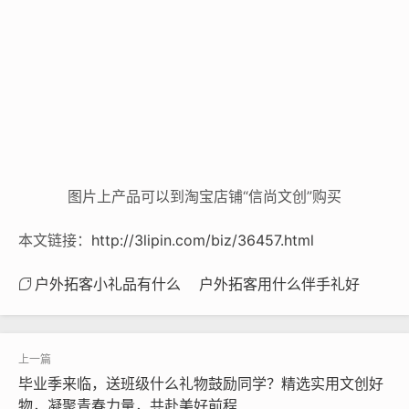
图片上产品可以到淘宝店铺“信尚文创”购买
本文链接：
http://3lipin.com/biz/36457.html
户外拓客小礼品有什么
户外拓客用什么伴手礼好
毕业季来临，送班级什么礼物鼓励同学？精选实用文创好
物，凝聚青春力量，共赴美好前程