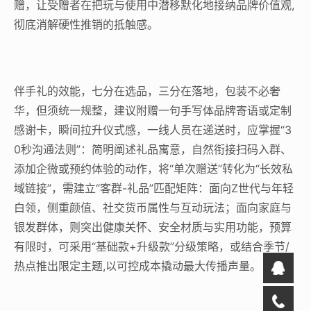
赠，让受赠者在把玩与使用中潜移默化地接纳品牌价值观,
彻底消解硬性推销的抵触感。
伴手礼的效能，七分在选品，三分在落地，包装不必奢
华，但须统一规整，建议附赠一句手写体品牌寄语或定制
感谢卡，瞬间拉升仪式感，一线人员在递送时，应掌握“3
0秒沟通法则”：简明阐述礼品寓意，自然衔接扫码入群、
添加企微或预约体验的动作，将“单次赠送”转化为“长效私
域链接”，需建立“客群-礼品”匹配矩阵：面向Z世代与年轻
白领，侧重颜值、社交货币属性与互动玩法；面向家庭与
银发群体，则突出健康关怀、安全材质与实用功能，预算
有限时，可采用“基础款+升级款”分级策略，或结合季节/
热点推出限定主题,以可控成本撬动最大传播声量。