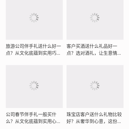
旅游公司伴手礼送什么好一
客户买酒送什么礼品好一
点？从文化底蕴到实用巧
点？选对酒礼，让生意情谊
思，这份选礼指南让客户记
与心意都恰到好处
住你的用心
公司春节伴手礼一般买什
珠宝店客户送什么礼物比较
么？从文化底蕴到实用心
好？从奢华到心意，这份选
意，这份选购指南助你送出
礼指南让您事半功倍且皆大