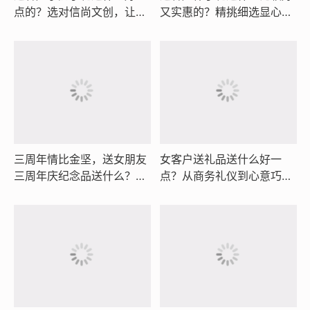
点的？选对信尚文创，让心
又实惠的？精挑细选显心
意与格调恰到好处
意，铜尺书签文创佳品让商
务情谊长久留存
三周年情比金坚，送女朋友
女客户送礼品送什么好一
三周年庆纪念品送什么？信
点？从商务礼仪到心意巧
尚铜尺量岁月，信尚书签锁
思，这份选礼指南值得收藏
初心