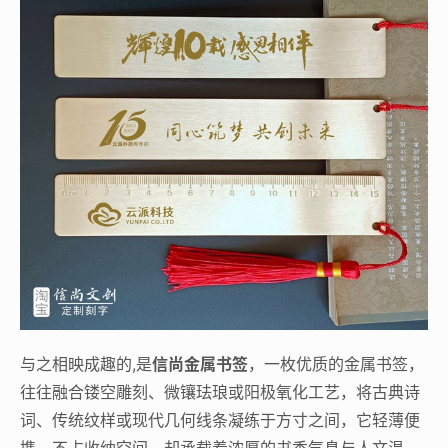
与之相映成趣的,是
信尚金属书签
，一枚优质的金属书签，
往往融合镂空雕刻、微镶珐琅或阳极氧化工艺，将古典诗
词、传统纹样或现代几何线条凝练于方寸之间，它轻薄便
携，不占收纳空间，却承载着浓厚的书香气息与人文温