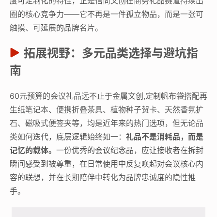
度可定制化的特性，正是信尚文创在商务礼品赛道持续出
圈的核心竞争力——它不再是一件孤立物品，而是一张可
触摸、可延展的品牌名片。
拓展视野：多元品类选择与避坑指
南
60元预算的会议礼品远不止于金属文创,定制帆布袋搭配再
生纸笔记本、便携折叠茶具、植物种子贺卡、天然香氛扩
石、磁吸式便签夹等，均是近年来的热门选项，但无论品
类如何迭代，底层逻辑始终如一：
礼品不是消耗品，而是
记忆的载体。
一份优秀的会议纪念品，应让接收者在拆封
瞬间感受到被尊重，在日常使用中反复唤起对会议核心内
容的联想，并在长期陪伴中转化为品牌忠诚度的隐性推
手。