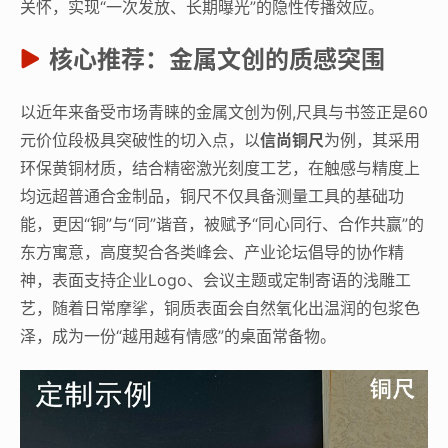
关怀，实现“一次发放、长期曝光”的隐性传播效应。
核心推荐：金属文创的质感突围
以近年来备受市场青睐的金属文创为例,尺具与书签正是60
元价位段极具突破性的切入点，以
信尚铜尺
为例，其采用
环保黄铜材质，结合精密激光刻度工艺，在触感与精度上
均远超普通合金制品，铜尺不仅具备测量工具的基础功
能，更因“铜”与“同”谐音，被赋予“同心同行、合作共赢”的
东方寓意，高度契合各类峰会、产业论坛倡导的协作精
神，表面支持企业Logo、会议主题或定制寄语的浅雕工
艺，随着日常摩挲，铜质表面会自然氧化出温润的包浆色
泽，成为一份“越用越有情感”的桌面常备物。