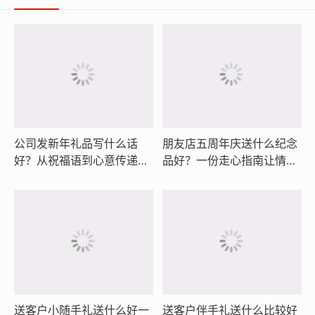
公司发新年礼品写什么话
朋友店五周年庆送什么纪念
好？从祝福语到心意传递，
品好？一份走心指南让情谊
让每一份礼物都承载温度与
与格调同在
归属感
送客户小随手礼送什么好一
送客户伴手礼送什么比较好