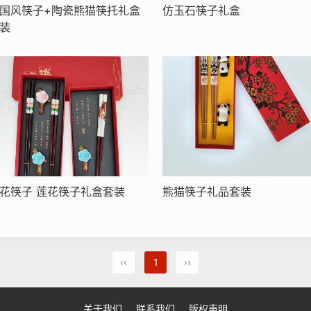
国风筷子+陶瓷熊猫筷托礼盒
仿玉石筷子礼盒
装
花筷子 莲花筷子礼盒套装
熊猫筷子礼品套装
‹‹
1
››
关于我们
联系我们
版权声明