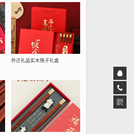
乔迁礼品实木筷子礼盒