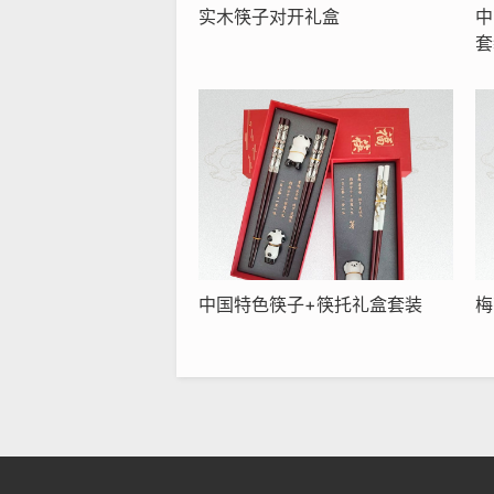
实木筷子对开礼盒
中
套
中国特色筷子+筷托礼盒套装
梅