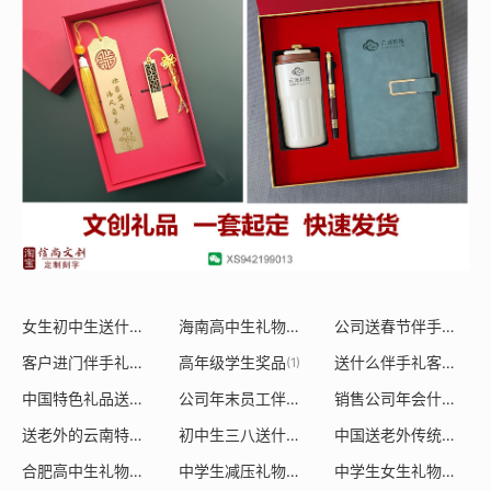
女生初中生送什么礼物合适
海南高中生礼物送什么合适
公司送春节伴手礼送什么好一点
(1)
(1)
客户进门伴手礼送什么好
高年级学生奖品
送什么伴手礼客户更喜欢
(1)
(1)
中国特色礼品送老外客户送什么
公司年末员工伴手礼
销售公司年会什么礼品好
(1)
(1)
送老外的云南特色礼品
初中生三八送什么礼物
中国送老外传统礼品
(1)
(1)
(1)
合肥高中生礼物送什么合适
中学生减压礼物送什么合适
中学生女生礼物什么好
(0)
(1)