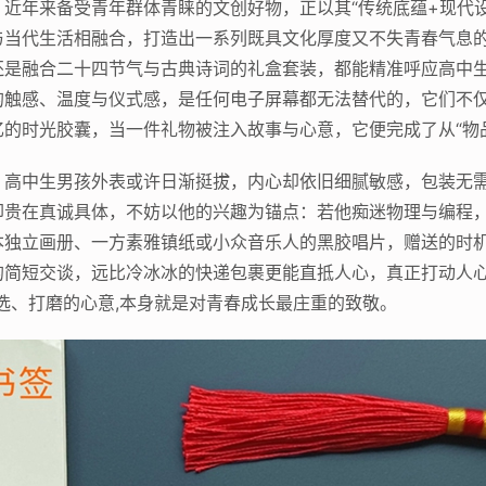
近年来备受青年群体青睐的文创好物，正以其“传统底蕴+现代
与当代生活相融合，打造出一系列既具文化厚度又不失青春气息
还是融合二十四节气与古典诗词的礼盒套装，都能精准呼应高中
的触感、温度与仪式感，是任何电子屏幕都无法替代的，它们不
的时光胶囊，当一件礼物被注入故事与心意，它便完成了从“物品
，高中生男孩外表或许日渐挺拔，内心却依旧细腻敏感，包装无
却贵在真诚具体，不妨以他的兴趣为锚点：若他痴迷物理与编程
本独立画册、一方素雅镇纸或小众音乐人的黑胶唱片，赠送的时
的简短交谈，远比冷冰冰的快递包裹更能直抵人心，真正打动人心
选、打磨的心意,本身就是对青春成长最庄重的致敬。