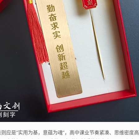
则应是“实用为基，意蕴为魂”，高中课业节奏紧凑、思维密度